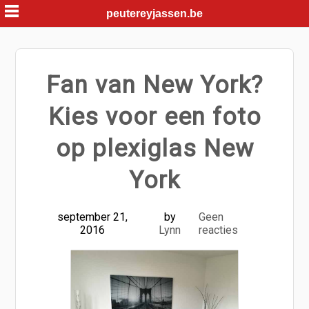
Skip
peutereyjassen.be
to
content
Fan van New York?
Kies voor een foto
op plexiglas New
York
september 21,
by
Geen
2016
Lynn
reacties