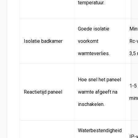
temperatuur.
Goede isolatie
Min
Isolatie badkamer
voorkomt
Rc-
warmteverlies.
3,5
Hoe snel het paneel
1-5
Reactietijd paneel
warmte afgeeft na
min
inschakelen.
Waterbestendigheid
IP-