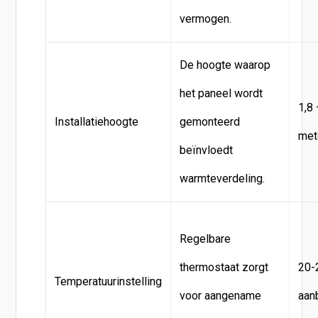
vermogen.
De hoogte waarop
het paneel wordt
1,8 
Installatiehoogte
gemonteerd
met
beïnvloedt
warmteverdeling.
Regelbare
thermostaat zorgt
20-
Temperatuurinstelling
voor aangename
aan