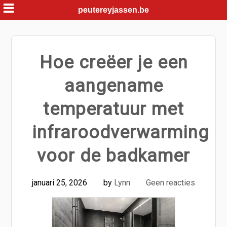
Skip
peutereyjassen.be
to
content
Hoe creëer je een
aangename
temperatuur met
infraroodverwarming
voor de badkamer
januari 25, 2026
by
Lynn
Geen reacties