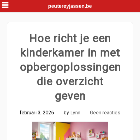
Skip
peutereyjassen.be
to
content
Hoe richt je een
kinderkamer in met
opbergoplossingen
die overzicht
geven
februari 3, 2026
by
Lynn
Geen reacties