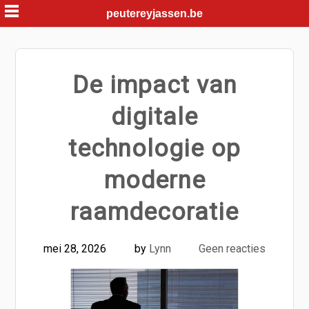
Skip
peutereyjassen.be
to
content
De impact van
digitale
technologie op
moderne
raamdecoratie
mei 28, 2026
by
Lynn
Geen reacties