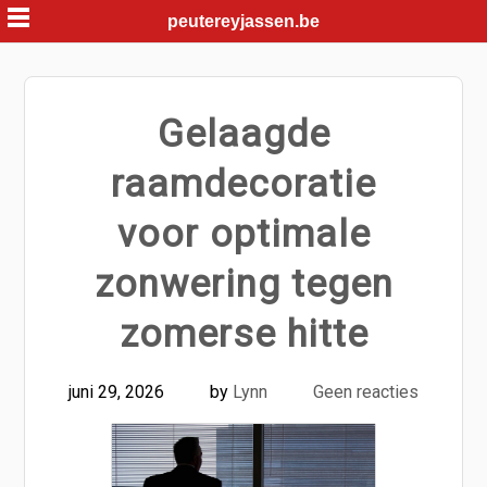
Skip
peutereyjassen.be
to
content
Gelaagde
raamdecoratie
voor optimale
zonwering tegen
zomerse hitte
juni 29, 2026
by
Lynn
Geen reacties