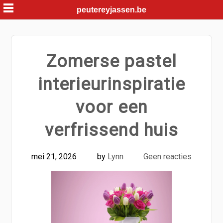
Skip
peutereyjassen.be
to
content
Zomerse pastel
interieurinspiratie
voor een
verfrissend huis
mei 21, 2026
by
Lynn
Geen reacties